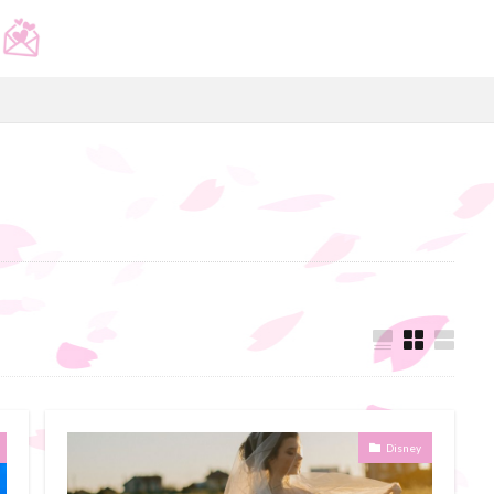
e
あらすじ
おすすめ
ディズニー
ディズニー映画
ネタ
ラプンツェル あたらしい冒険
ラプンツェルのウェディング
塔の上の
見どころ
魅力
検索
Disney