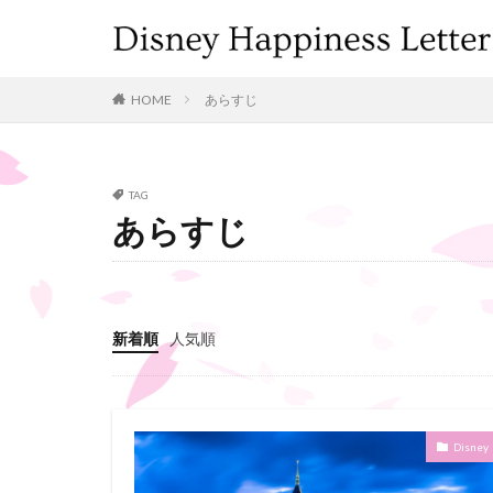
カテゴリー
HOME
あらすじ
タグ
TAG
Disney
Movi
あらすじ
ラプンツェル
映画
続編
新着順
人気順
Disney